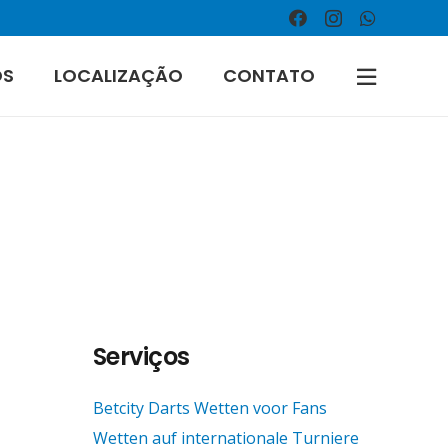
OS
LOCALIZAÇÃO
CONTATO
Serviços
Betcity Darts Wetten voor Fans
Wetten auf internationale Turniere