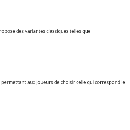
ropose des variantes classiques telles que :
 permettant aux joueurs de choisir celle qui correspond le