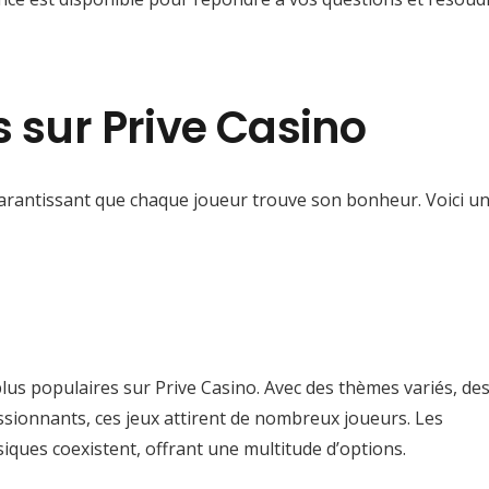
s sur Prive Casino
arantissant que chaque joueur trouve son bonheur. Voici u
lus populaires sur Prive Casino. Avec des thèmes variés, de
sionnants, ces jeux attirent de nombreux joueurs. Les
iques coexistent, offrant une multitude d’options.