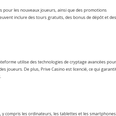
ifs pour les nouveaux joueurs, ainsi que des promotions
peuvent inclure des tours gratuits, des bonus de dépôt et de
lateforme utilise des technologies de cryptage avancées pou
s joueurs. De plus, Prive Casino est licencié, ce qui garanti
.
, y compris les ordinateurs, les tablettes et les smartphones