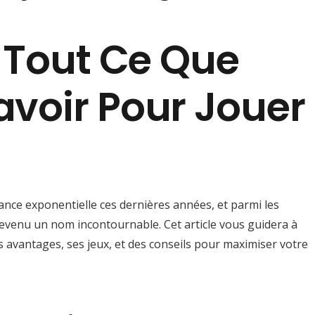
: Tout Ce Que
voir Pour Jouer
nce exponentielle ces dernières années, et parmi les
evenu un nom incontournable. Cet article vous guidera à
es avantages, ses jeux, et des conseils pour maximiser votre