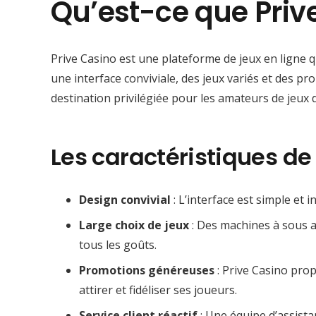
Qu’est-ce que Priv
Prive Casino est une plateforme de jeux en ligne q
une interface conviviale, des jeux variés et des p
destination privilégiée pour les amateurs de jeux 
Les caractéristiques de
Design convivial
: L’interface est simple et in
Large choix de jeux
: Des machines à sous au
tous les goûts.
Promotions généreuses
: Prive Casino pro
attirer et fidéliser ses joueurs.
Service client réactif
: Une équipe d’assist