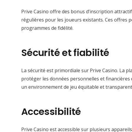
Prive Casino offre des bonus d’inscription attract
régulières pour les joueurs existants. Ces offres 
programmes de fidélité.
Sécurité et fiabilité
La sécurité est primordiale sur Prive Casino. La p
protéger les données personnelles et financières de
un environnement de jeu équitable et transparent
Accessibilité
Prive Casino est accessible sur plusieurs appareils