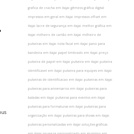
grafica de cracha em itajai
gêmeos gráfica digital
impressos em geral em itajai
impressos off-set em
itajai
lacre de segurança em itajai
melhor gráfica em
r
itajai
milheiro de cartão em itajai
milheiro de
pulseiras em itajai
nota fiscal em itajai
pano para
bandeira em itajai
papel timbrado em itajai
preço
pulseira de papel em itajai
pulseira em itajai
pulseira
identificavel em itajai
pulseira para equipes em itajai
pulseiras de identificacao em itajai
pulseiras em itajai
pulseiras para aniversarios em itajai
pulseiras para
baladas em itajai
pulseiras para eventos em itajai
pulseiras para formaturas em itajai
pulseiras para
ous
organização em itajai
pulseiras para shows em itajai
pulseiras personalizadas em itajai
soluções gráficas
em itajai
squeeze personalizado em alumínio em