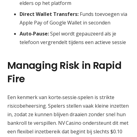
elders op het platform
Direct Wallet Transfers:
Funds toevoegen via
Apple Pay of Google Wallet in seconden
Auto‑Pause:
Spel wordt gepauzeerd als je
telefoon vergrendelt tijdens een actieve sessie
Managing Risk in Rapid
Fire
Een kenmerk van korte‑sessie‑spelen is strikte
risicobeheersing. Spelers stellen vaak kleine inzetten
in, zodat ze kunnen blijven draaien zonder snel hun
bankroll te verspillen. NV Casino ondersteunt dit met
een flexibel inzetbereik dat begint bij slechts $0.10