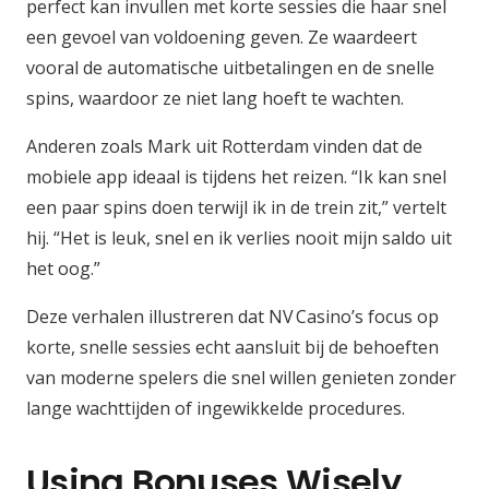
perfect kan invullen met korte sessies die haar snel
een gevoel van voldoening geven. Ze waardeert
vooral de automatische uitbetalingen en de snelle
spins, waardoor ze niet lang hoeft te wachten.
Anderen zoals Mark uit Rotterdam vinden dat de
mobiele app ideaal is tijdens het reizen. “Ik kan snel
een paar spins doen terwijl ik in de trein zit,” vertelt
hij. “Het is leuk, snel en ik verlies nooit mijn saldo uit
het oog.”
Deze verhalen illustreren dat NV Casino’s focus op
korte, snelle sessies echt aansluit bij de behoeften
van moderne spelers die snel willen genieten zonder
lange wachttijden of ingewikkelde procedures.
Using Bonuses Wisely