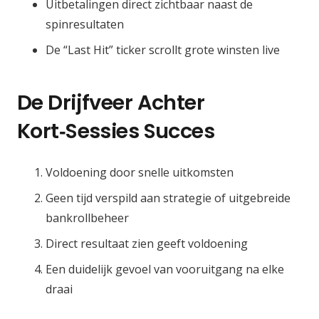
Uitbetalingen direct zichtbaar naast de
spinresultaten
De “Last Hit” ticker scrollt grote winsten live
De Drijfveer Achter
Kort‑Sessies Succes
Voldoening door snelle uitkomsten
Geen tijd verspild aan strategie of uitgebreide
bankrollbeheer
Direct resultaat zien geeft voldoening
Een duidelijk gevoel van vooruitgang na elke
draai