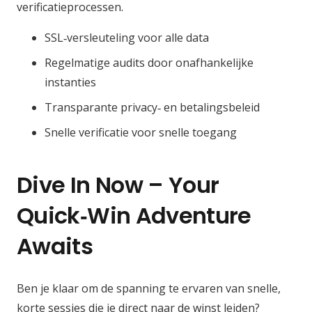
verificatieprocessen.
SSL‑versleuteling voor alle data
Regelmatige audits door onafhankelijke
instanties
Transparante privacy‑ en betalingsbeleid
Snelle verificatie voor snelle toegang
Dive In Now – Your
Quick‑Win Adventure
Awaits
Ben je klaar om de spanning te ervaren van snelle,
korte sessies die je direct naar de winst leiden?