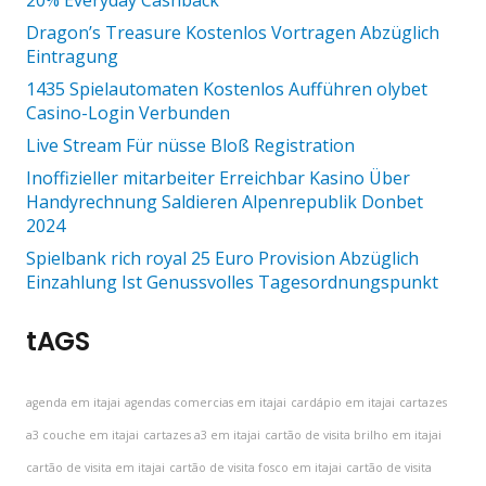
Dragon’s Treasure Kostenlos Vortragen Abzüglich
Eintragung
1435 Spielautomaten Kostenlos Aufführen olybet
Casino-Login Verbunden
Live Stream Für nüsse Bloß Registration
Inoffizieller mitarbeiter Erreichbar Kasino Über
Handyrechnung Saldieren Alpenrepublik Donbet
2024
Spielbank rich royal 25 Euro Provision Abzüglich
Einzahlung Ist Genussvolles Tagesordnungspunkt
tAGS
agenda em itajai
agendas comercias em itajai
cardápio em itajai
cartazes
a3 couche em itajai
cartazes a3 em itajai
cartão de visita brilho em itajai
cartão de visita em itajai
cartão de visita fosco em itajai
cartão de visita