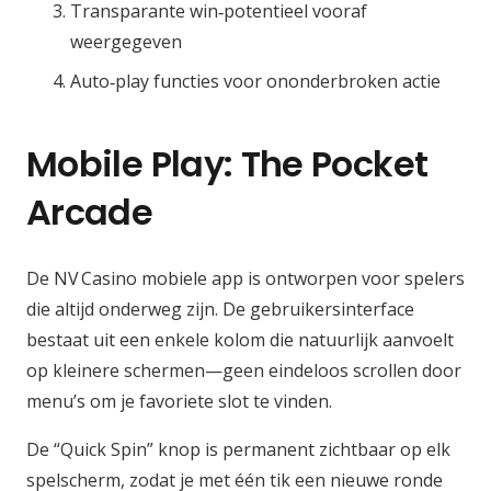
Transparante win‑potentieel vooraf
weergegeven
Auto‑play functies voor ononderbroken actie
Mobile Play: The Pocket
Arcade
De NV Casino mobiele app is ontworpen voor spelers
die altijd onderweg zijn. De gebruikersinterface
bestaat uit een enkele kolom die natuurlijk aanvoelt
op kleinere schermen—geen eindeloos scrollen door
menu’s om je favoriete slot te vinden.
De “Quick Spin” knop is permanent zichtbaar op elk
spelscherm, zodat je met één tik een nieuwe ronde