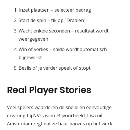
Inzet plaatsen – selecteer bedrag
Start de spin – tik op “Draaien”
Wacht enkele seconden – resultaat wordt
weergegeven
Win of verlies – saldo wordt automatisch
bijgewerkt
Beslis of je verder speelt of stopt
Real Player Stories
Veel spelers waarderen de snelle en eenvoudige
ervaring bij NV Casino. Bijvoorbeeld, Lisa uit
Amsterdam zegt dat ze haar pauzes op het werk