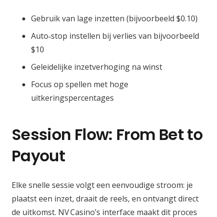
Gebruik van lage inzetten (bijvoorbeeld $0.10)
Auto‑stop instellen bij verlies van bijvoorbeeld
$10
Geleidelijke inzetverhoging na winst
Focus op spellen met hoge
uitkeringspercentages
Session Flow: From Bet to
Payout
Elke snelle sessie volgt een eenvoudige stroom: je
plaatst een inzet, draait de reels, en ontvangt direct
de uitkomst. NV Casino’s interface maakt dit proces