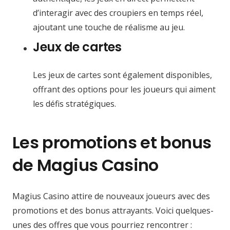
d’interagir avec des croupiers en temps réel,
ajoutant une touche de réalisme au jeu.
Jeux de cartes
Les jeux de cartes sont également disponibles,
offrant des options pour les joueurs qui aiment
les défis stratégiques.
Les promotions et bonus
de Magius Casino
Magius Casino attire de nouveaux joueurs avec des
promotions et des bonus attrayants. Voici quelques-
unes des offres que vous pourriez rencontrer :