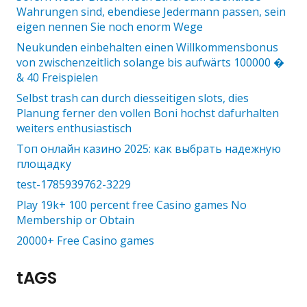
Wahrungen sind, ebendiese Jedermann passen, sein
eigen nennen Sie noch enorm Wege
Neukunden einbehalten einen Willkommensbonus
von zwischenzeitlich solange bis aufwärts 100000 �
& 40 Freispielen
Selbst trash can durch diesseitigen slots, dies
Planung ferner den vollen Boni hochst dafurhalten
weiters enthusiastisch
Топ онлайн казино 2025: как выбрать надежную
площадку
test-1785939762-3229
Play 19k+ 100 percent free Casino games No
Membership or Obtain
20000+ Free Casino games
tAGS