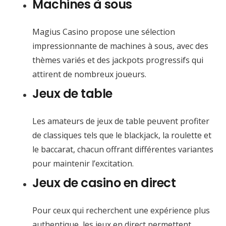
Machines à sous
Magius Casino propose une sélection
impressionnante de machines à sous, avec des
thèmes variés et des jackpots progressifs qui
attirent de nombreux joueurs.
Jeux de table
Les amateurs de jeux de table peuvent profiter
de classiques tels que le blackjack, la roulette et
le baccarat, chacun offrant différentes variantes
pour maintenir l’excitation.
Jeux de casino en direct
Pour ceux qui recherchent une expérience plus
authentique, les jeux en direct permettent