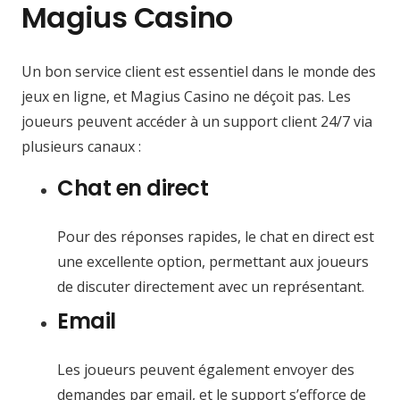
Magius Casino
Un bon service client est essentiel dans le monde des
jeux en ligne, et Magius Casino ne déçoit pas. Les
joueurs peuvent accéder à un support client 24/7 via
plusieurs canaux :
Chat en direct
Pour des réponses rapides, le chat en direct est
une excellente option, permettant aux joueurs
de discuter directement avec un représentant.
Email
Les joueurs peuvent également envoyer des
demandes par email, et le support s’efforce de