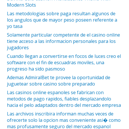
Modern Slots
Las metodologias sobre paga resultan algunos de
los angulos que de mayor peso poseen referente a
yo tasa
Solamente particular competente de el casino online
tiene acceso a las informacion personales para los
jugadores
Cuando llegan a convertirse en focos de luces creo el
software con el fin de escuadras moviles, una
progreso ha sido pasmoso
Ademas AdmiralBet te provee la oportunidad de
juguetear sobre casino sobre preparado
Las casinos online espanoles se fabrican con
metodos de pago rapidos, fiables desplazandolo
hacia el pelo adaptados dentro del mercado empresa
Las archivos inscribira informan muchas veces de
ofrecerte solo la opcion mas conveniente asi� como
mas profusamente seguro del mercado espanol