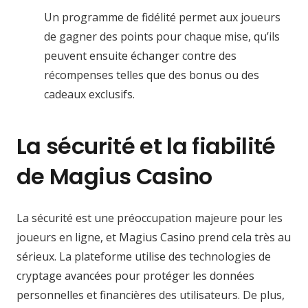
Un programme de fidélité permet aux joueurs
de gagner des points pour chaque mise, qu’ils
peuvent ensuite échanger contre des
récompenses telles que des bonus ou des
cadeaux exclusifs.
La sécurité et la fiabilité
de Magius Casino
La sécurité est une préoccupation majeure pour les
joueurs en ligne, et Magius Casino prend cela très au
sérieux. La plateforme utilise des technologies de
cryptage avancées pour protéger les données
personnelles et financières des utilisateurs. De plus,