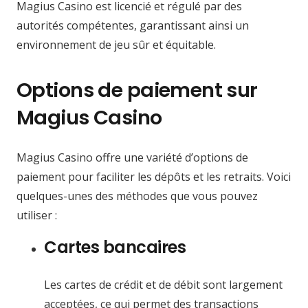
Magius Casino est licencié et régulé par des
autorités compétentes, garantissant ainsi un
environnement de jeu sûr et équitable.
Options de paiement sur
Magius Casino
Magius Casino offre une variété d’options de
paiement pour faciliter les dépôts et les retraits. Voici
quelques-unes des méthodes que vous pouvez
utiliser :
Cartes bancaires
Les cartes de crédit et de débit sont largement
acceptées, ce qui permet des transactions