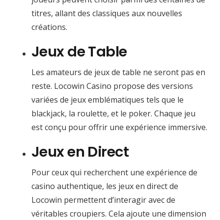
titres, allant des classiques aux nouvelles
créations.
Jeux de Table
Les amateurs de jeux de table ne seront pas en
reste. Locowin Casino propose des versions
variées de jeux emblématiques tels que le
blackjack, la roulette, et le poker. Chaque jeu
est conçu pour offrir une expérience immersive.
Jeux en Direct
Pour ceux qui recherchent une expérience de
casino authentique, les jeux en direct de
Locowin permettent d’interagir avec de
véritables croupiers. Cela ajoute une dimension