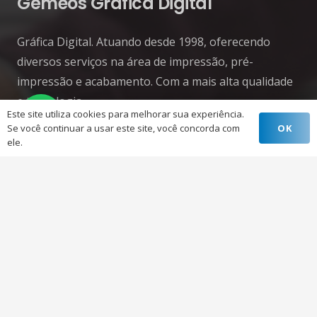
Gêmeos Gráfica Digital
Gráfica Digital. Atuando desde 1998, oferecendo
diversos serviços na área de impressão, pré-
impressão e acabamento. Com a mais alta qualidade
e tecnologia.
Este site utiliza cookies para melhorar sua experiência.
OK
Se você continuar a usar este site, você concorda com
Equipamentos modernos para todas as demandas.
ele.
Focada em velocidade, qualidade e satisfação do
cliente.
Novidades
Jeu avec gagner de la maille effectif gratuitement :
options leurs meilleures options