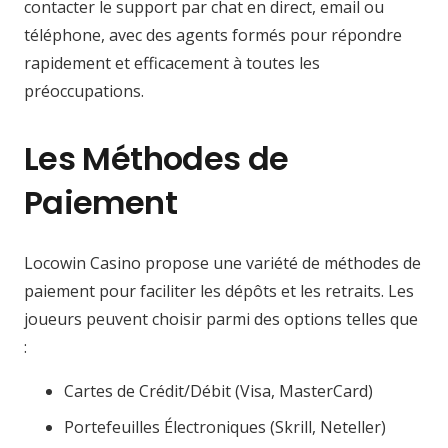
contacter le support par chat en direct, email ou
téléphone, avec des agents formés pour répondre
rapidement et efficacement à toutes les
préoccupations.
Les Méthodes de
Paiement
Locowin Casino propose une variété de méthodes de
paiement pour faciliter les dépôts et les retraits. Les
joueurs peuvent choisir parmi des options telles que
:
Cartes de Crédit/Débit (Visa, MasterCard)
Portefeuilles Électroniques (Skrill, Neteller)