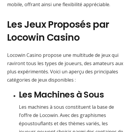
mobile, offrant ainsi une flexibilité appréciable.
Les Jeux Proposés par
Locowin Casino
Locowin Casino propose une multitude de jeux qui
raviront tous les types de joueurs, des amateurs aux
plus expérimentés. Voici un aperçu des principales
catégories de jeux disponibles :
Les Machines à Sous
Les machines à sous constituent la base de
l’offre de Locowin. Avec des graphismes
époustouflants et des thèmes variés, les
joueurs peuvent choisir parmi des centaines de