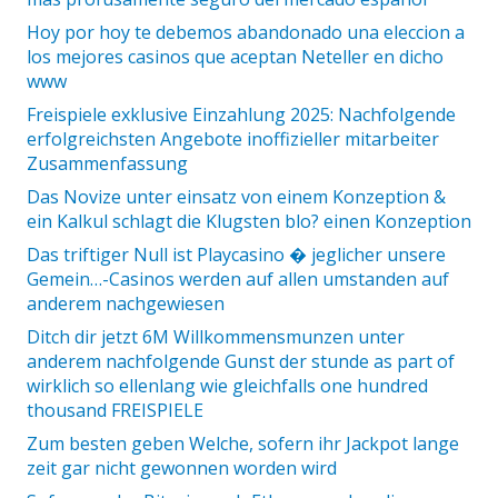
Hoy por hoy te debemos abandonado una eleccion a
los mejores casinos que aceptan Neteller en dicho
www
Freispiele exklusive Einzahlung 2025: Nachfolgende
erfolgreichsten Angebote inoffizieller mitarbeiter
Zusammenfassung
Das Novize unter einsatz von einem Konzeption &
ein Kalkul schlagt die Klugsten blo? einen Konzeption
Das triftiger Null ist Playcasino � jeglicher unsere
Gemein…-Casinos werden auf allen umstanden auf
anderem nachgewiesen
Ditch dir jetzt 6M Willkommensmunzen unter
anderem nachfolgende Gunst der stunde as part of
wirklich so ellenlang wie gleichfalls one hundred
thousand FREISPIELE
Zum besten geben Welche, sofern ihr Jackpot lange
zeit gar nicht gewonnen worden wird