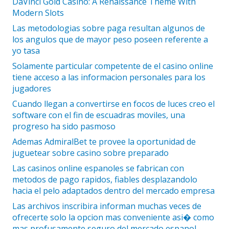
DaVinci Gold Casino: A Renaissance Theme With
Modern Slots
Las metodologias sobre paga resultan algunos de
los angulos que de mayor peso poseen referente a
yo tasa
Solamente particular competente de el casino online
tiene acceso a las informacion personales para los
jugadores
Cuando llegan a convertirse en focos de luces creo el
software con el fin de escuadras moviles, una
progreso ha sido pasmoso
Ademas AdmiralBet te provee la oportunidad de
juguetear sobre casino sobre preparado
Las casinos online espanoles se fabrican con
metodos de pago rapidos, fiables desplazandolo
hacia el pelo adaptados dentro del mercado empresa
Las archivos inscribira informan muchas veces de
ofrecerte solo la opcion mas conveniente asi� como
mas profusamente seguro del mercado espanol