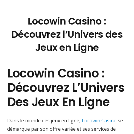
Locowin Casino :
Découvrez l’Univers des
Jeux en Ligne
Locowin Casino :
Découvrez L’Univers
Des Jeux En Ligne
Dans le monde des jeux en ligne,
Locowin Casino
se
démarque par son offre variée et ses services de