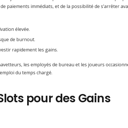
s, de paiements immédiats, et de la possibilité de s’arrêter av
ivation élevée.
isque de burnout.
estir rapidement les gains.
navetteurs, les employés de bureau et les joueurs occasionn
n emploi du temps chargé.
Slots pour des Gains