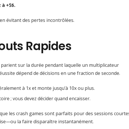
z à +5$.
 en évitant des pertes incontrôlées.
outs Rapides
 parient sur la durée pendant laquelle un multiplicateur
éussite dépend de décisions en une fraction de seconde.
alement à 1x et monte jusqu’à 10x ou plus.
toire ; vous devez décider quand encaisser.
 que les crash games sont parfaits pour des sessions courte
mise—ou la faire disparaître instantanément.