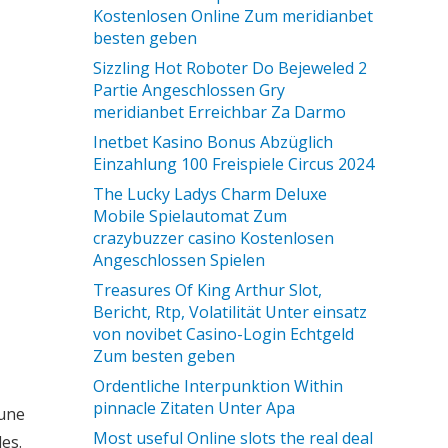
Kostenlosen Online Zum meridianbet
besten geben
Sizzling Hot Roboter Do Bejeweled 2
Partie Angeschlossen Gry
meridianbet Erreichbar Za Darmo
Inetbet Kasino Bonus Abzüglich
Einzahlung 100 Freispiele Circus 2024
The Lucky Ladys Charm Deluxe
Mobile Spielautomat Zum
crazybuzzer casino Kostenlosen
Angeschlossen Spielen
Treasures Of King Arthur Slot,
Bericht, Rtp, Volatilität Unter einsatz
von novibet Casino-Login Echtgeld
Zum besten geben
Ordentliche Interpunktion Within
pinnacle Zitaten Unter Apa
 une
Most useful Online slots the real deal
es.