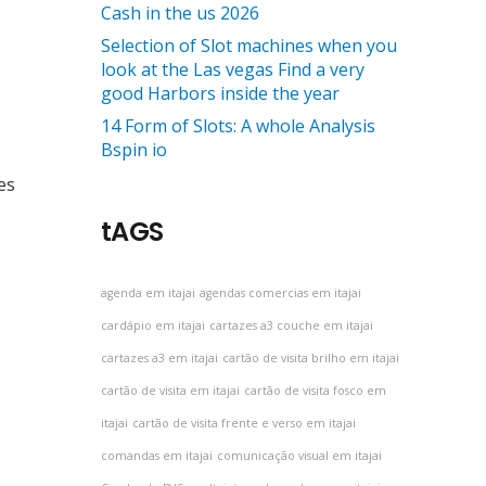
Cash in the us 2026
Selection of Slot machines when you
look at the Las vegas Find a very
good Harbors inside the year
14 Form of Slots: A whole Analysis
Bspin io
es
tAGS
agenda em itajai
agendas comercias em itajai
cardápio em itajai
cartazes a3 couche em itajai
cartazes a3 em itajai
cartão de visita brilho em itajai
cartão de visita em itajai
cartão de visita fosco em
itajai
cartão de visita frente e verso em itajai
comandas em itajai
comunicação visual em itajai