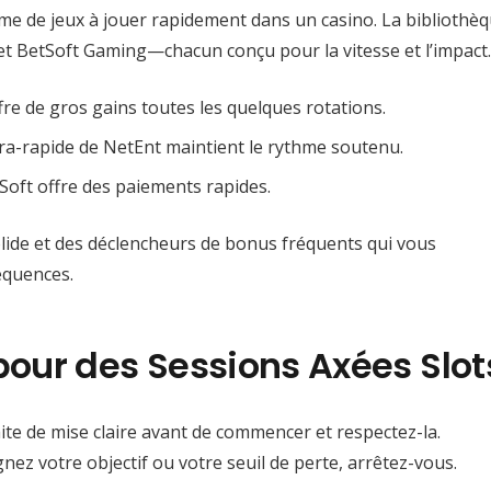
mme de jeux à jouer rapidement dans un casino. La bibliothè
 et BetSoft Gaming—chacun conçu pour la vitesse et l’impact.
fre de gros gains toutes les quelques rotations.
ra-rapide de NetEnt maintient le rythme soutenu.
tSoft offre des paiements rapides.
olide et des déclencheurs de bonus fréquents qui vous
équences.
our des Sessions Axées Slot
ite de mise claire avant de commencer et respectez-la.
nez votre objectif ou votre seuil de perte, arrêtez-vous.