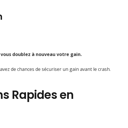
h
, vous doublez à nouveau votre gain.
avez de chances de sécuriser un gain avant le crash.
ons Rapides en