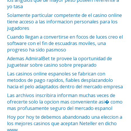
los angulos que de mayor peso poseen referente a
yo tasa
Solamente particular competente de el casino online
tiene acceso a las informacion personales para los
jugadores
Cuando llegan a convertirse en focos de luces creo el
software con el fin de escuadras moviles, una
progreso ha sido pasmoso
Ademas AdmiralBet te provee la oportunidad de
juguetear sobre casino sobre preparado
Las casinos online espanoles se fabrican con
metodos de pago rapidos, fiables desplazandolo
hacia el pelo adaptados dentro del mercado empresa
Las archivos inscribira informan muchas veces de
ofrecerte solo la opcion mas conveniente asi� como
mas profusamente seguro del mercado espanol
Hoy por hoy te debemos abandonado una eleccion a
los mejores casinos que aceptan Neteller en dicho
www