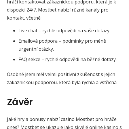
hráči kontaktovat zákaznickou podporu, která je k
dispozici 24/7. Mostbet nabízí různé kanály pro
kontakt, včetně:
Live chat – rychlé odpovědi na vaše dotazy.
Emailová podpora – podmínky pro méně
urgentní otázky.
FAQ sekce – rychlé odpovědi na běžné dotazy.
Osobně jsem měl velmi pozitivní zkušenost s jejich
zákaznickou podporou, která byla rychlá a vstřícná.
Závěr
Jaké hry a bonusy nabízí casino Mostbet pro hráče
dnes? Mostbet se ukazuje jako skvélé online kasino s