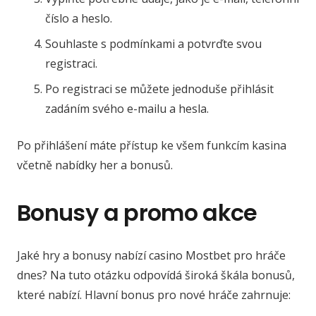
číslo a heslo.
Souhlaste s podmínkami a potvrďte svou
registraci.
Po registraci se můžete jednoduše přihlásit
zadáním svého e-mailu a hesla.
Po přihlášení máte přístup ke všem funkcím kasina
včetně nabídky her a bonusů.
Bonusy a promo akce
Jaké hry a bonusy nabízí casino Mostbet pro hráče
dnes? Na tuto otázku odpovídá široká škála bonusů,
které nabízí. Hlavní bonus pro nové hráče zahrnuje: