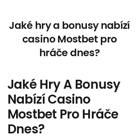
Jaké hry a bonusy nabízí
casino Mostbet pro
hráče dnes?
Jaké Hry A Bonusy
Nabízí Casino
Mostbet Pro Hráče
Dnes?