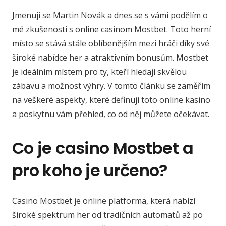
Jmenuji se Martin Novák a dnes se s vámi podělím o
mé zkušenosti s online casinom Mostbet. Toto herní
místo se stává stále oblíbenějším mezi hráči díky své
široké nabídce her a atraktivním bonusům. Mostbet
je ideálním místem pro ty, kteří hledají skvělou
zábavu a možnost výhry. V tomto článku se zaměřím
na veškeré aspekty, které definují toto online kasino
a poskytnu vám přehled, co od něj můžete očekávat.
Co je casino Mostbet a
pro koho je určeno?
Casino Mostbet je online platforma, která nabízí
široké spektrum her od tradičních automatů až po