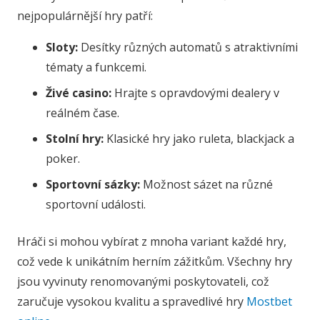
nejpopulárnější hry patří:
Sloty:
Desítky různých automatů s atraktivními
tématy a funkcemi.
Živé casino:
Hrajte s opravdovými dealery v
reálném čase.
Stolní hry:
Klasické hry jako ruleta, blackjack a
poker.
Sportovní sázky:
Možnost sázet na různé
sportovní události.
Hráči si mohou vybírat z mnoha variant každé hry,
což vede k unikátním herním zážitkům. Všechny hry
jsou vyvinuty renomovanými poskytovateli, což
zaručuje vysokou kvalitu a spravedlivé hry
Mostbet