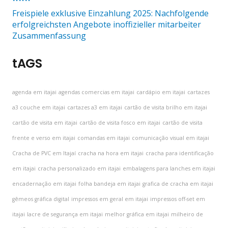
Freispiele exklusive Einzahlung 2025: Nachfolgende
erfolgreichsten Angebote inoffizieller mitarbeiter
Zusammenfassung
tAGS
agenda em itajai
agendas comercias em itajai
cardápio em itajai
cartazes
a3 couche em itajai
cartazes a3 em itajai
cartão de visita brilho em itajai
cartão de visita em itajai
cartão de visita fosco em itajai
cartão de visita
frente e verso em itajai
comandas em itajai
comunicação visual em itajai
Cracha de PVC em Itajaí
cracha na hora em itajai
cracha para identificação
em itajai
cracha personalizado em itajai
embalagens para lanches em itajai
encadernação em itajai
folha bandeja em itajai
grafica de cracha em itajai
gêmeos gráfica digital
impressos em geral em itajai
impressos off-set em
itajai
lacre de segurança em itajai
melhor gráfica em itajai
milheiro de