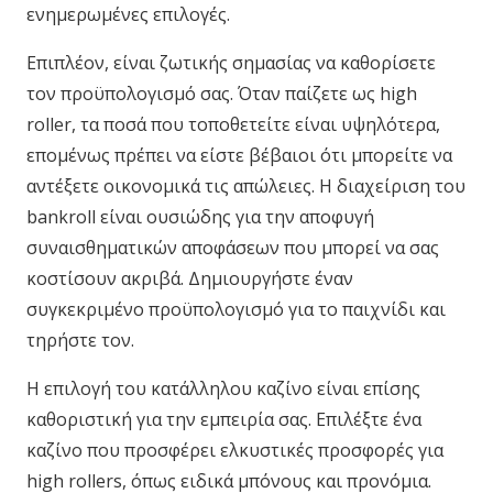
ενημερωμένες επιλογές.
Επιπλέον, είναι ζωτικής σημασίας να καθορίσετε
τον προϋπολογισμό σας. Όταν παίζετε ως high
roller, τα ποσά που τοποθετείτε είναι υψηλότερα,
επομένως πρέπει να είστε βέβαιοι ότι μπορείτε να
αντέξετε οικονομικά τις απώλειες. Η διαχείριση του
bankroll είναι ουσιώδης για την αποφυγή
συναισθηματικών αποφάσεων που μπορεί να σας
κοστίσουν ακριβά. Δημιουργήστε έναν
συγκεκριμένο προϋπολογισμό για το παιχνίδι και
τηρήστε τον.
Η επιλογή του κατάλληλου καζίνο είναι επίσης
καθοριστική για την εμπειρία σας. Επιλέξτε ένα
καζίνο που προσφέρει ελκυστικές προσφορές για
high rollers, όπως ειδικά μπόνους και προνόμια.