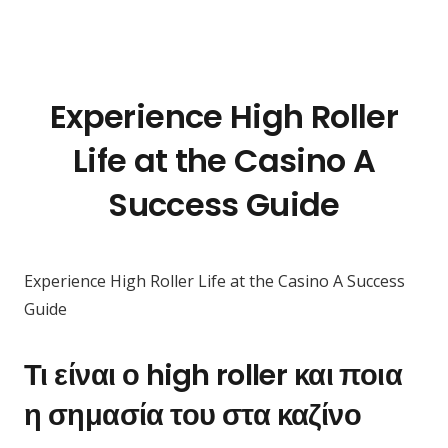
Experience High Roller
Life at the Casino A
Success Guide
Experience High Roller Life at the Casino A Success
Guide
Τι είναι ο high roller και ποια
η σημασία του στα καζίνο