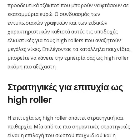
προοδευτικά τζάκποτ που μπορούν να φτάσουν σε
εκατομμύρια ευρώ. Ο συνδυασμός των
εντυπωσιακών γραφικών και των ειδικών
χαρακτηριστικών καθιστά αυτές τις υποδοχές
ελκυστικές για τους high rollers που αναζητούν
μεγάλες νίκες. Επιλέγοντας τα κατάλληλα παιχνίδια,
μπορείτε να κάνετε την εμπειρία σας ως high roller
ακόμη πιο αξέχαστη.
Στρατηγικές για επιτυχία ως
high roller
Η επιτυχία ως high roller απαιτεί στρατηγική και
πειθαρχία. Μία από τις πιο σημαντικές στρατηγικές
είναι η επιλογή του σωστού παιχνιδιού και η