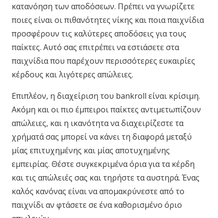
κατανόηση των αποδόσεων. Πρέπει να γνωρίζετε
ποιες είναι οι πιθανότητες νίκης και ποια παιχνίδια
προσφέρουν τις καλύτερες αποδόσεις για τους
παίκτες. Αυτό σας επιτρέπει να εστιάσετε στα
παιχνίδια που παρέχουν περισσότερες ευκαιρίες
κέρδους και λιγότερες απώλειες.
Επιπλέον, η διαχείριση του bankroll είναι κρίσιμη.
Ακόμη και οι πιο έμπειροι παίκτες αντιμετωπίζουν
απώλειες, και η ικανότητα να διαχειρίζεστε τα
χρήματά σας μπορεί να κάνει τη διαφορά μεταξύ
μίας επιτυχημένης και μίας αποτυχημένης
εμπειρίας. Θέστε συγκεκριμένα όρια για τα κέρδη
και τις απώλειές σας και τηρήστε τα αυστηρά. Ένας
καλός κανόνας είναι να απομακρύνεστε από το
παιχνίδι αν φτάσετε σε ένα καθορισμένο όριο