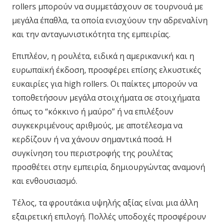
rollers μπορούν να συμμετάσχουν σε τουρνουά με
μεγάλα έπαθλα, τα οποία ενισχύουν την αδρεναλίνη
και την ανταγωνιστικότητα της εμπειρίας.
Επιπλέον, η ρουλέτα, ειδικά η αμερικανική και η
ευρωπαϊκή έκδοση, προσφέρει επίσης ελκυστικές
ευκαιρίες για high rollers. Οι παίκτες μπορούν να
τοποθετήσουν μεγάλα στοιχήματα σε στοιχήματα
όπως το “κόκκινο ή μαύρο” ή να επιλέξουν
συγκεκριμένους αριθμούς, με αποτέλεσμα να
κερδίζουν ή να χάνουν σημαντικά ποσά. Η
συγκίνηση του περιστροφής της ρουλέτας
προσθέτει στην εμπειρία, δημιουργώντας αναμονή
και ενθουσιασμό.
Τέλος, τα φρουτάκια υψηλής αξίας είναι μια άλλη
εξαιρετική επιλογή. Πολλές υποδοχές προσφέρουν