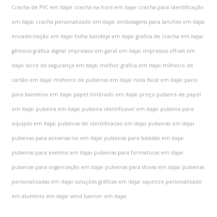
Cracha de PVC em Itajaí
cracha na hora em itajai
cracha para identificação
em itajai
cracha personalizado em itajai
embalagens para lanches em itajai
encadernação em itajai
folha bandeja em itajai
grafica de cracha em itajai
gêmeos gráfica digital
impressos em geral em itajai
impressos off-set em
itajai
lacre de segurança em itajai
melhor gráfica em itajai
milheiro de
cartão em itajai
milheiro de pulseiras em itajai
nota fiscal em itajai
pano
para bandeira em itajai
papel timbrado em itajai
preço pulseira de papel
em itajai
pulseira em itajai
pulseira identificavel em itajai
pulseira para
equipes em itajai
pulseiras de identificacao em itajai
pulseiras em itajai
pulseiras para aniversarios em itajai
pulseiras para baladas em itajai
pulseiras para eventos em itajai
pulseiras para formaturas em itajai
pulseiras para organização em itajai
pulseiras para shows em itajai
pulseiras
personalizadas em itajai
soluções gráficas em itajai
squeeze personalizado
em alumínio em itajai
wind banner em itajai