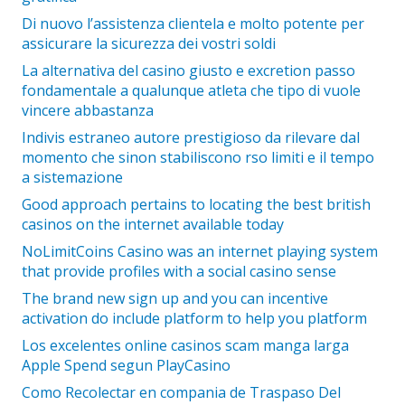
Di nuovo l’assistenza clientela e molto potente per
assicurare la sicurezza dei vostri soldi
La alternativa del casino giusto e excretion passo
fondamentale a qualunque atleta che tipo di vuole
vincere abbastanza
Indivis estraneo autore prestigioso da rilevare dal
momento che sinon stabiliscono rso limiti e il tempo
a sistemazione
Good approach pertains to locating the best british
casinos on the internet available today
NoLimitCoins Casino was an internet playing system
that provide profiles with a social casino sense
The brand new sign up and you can incentive
activation do include platform to help you platform
Los excelentes online casinos scam manga larga
Apple Spend segun PlayCasino
Como Recolectar en compania de Traspaso Del