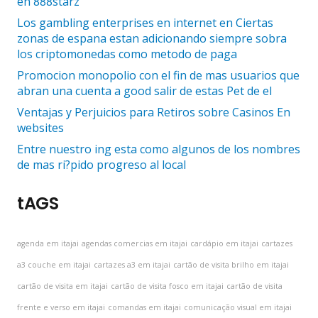
en 888starz
Los gambling enterprises en internet en Ciertas
zonas de espana estan adicionando siempre sobra
los criptomonedas como metodo de paga
Promocion monopolio con el fin de mas usuarios que
abran una cuenta a good salir de estas Pet de el
Ventajas y Perjuicios para Retiros sobre Casinos En
websites
Entre nuestro ing esta como algunos de los nombres
de mas ri?pido progreso al local
tAGS
agenda em itajai
agendas comercias em itajai
cardápio em itajai
cartazes
a3 couche em itajai
cartazes a3 em itajai
cartão de visita brilho em itajai
cartão de visita em itajai
cartão de visita fosco em itajai
cartão de visita
frente e verso em itajai
comandas em itajai
comunicação visual em itajai