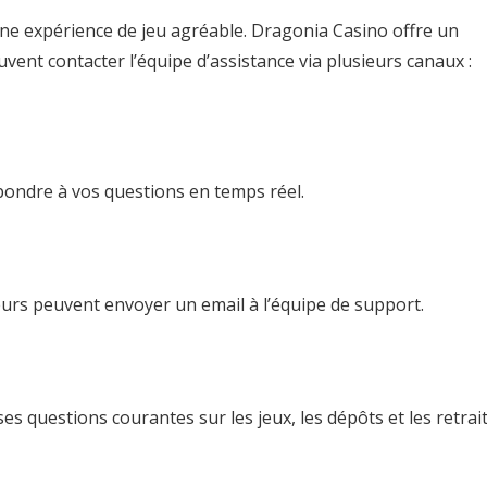
 une expérience de jeu agréable. Dragonia Casino offre un
euvent contacter l’équipe d’assistance via plusieurs canaux :
épondre à vos questions en temps réel.
rs peuvent envoyer un email à l’équipe de support.
 questions courantes sur les jeux, les dépôts et les retrait