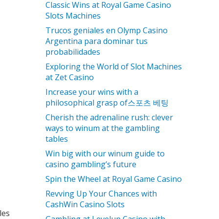
Classic Wins at Royal Game Casino
Slots Machines
Trucos geniales en Olymp Casino
Argentina para dominar tus
probabilidades
Exploring the World of Slot Machines
at Zet Casino
Increase your wins with a
philosophical grasp of스포츠 베팅
Cherish the adrenaline rush: clever
ways to winum at the gambling
tables
Win big with our winum guide to
casino gambling’s future
Spin the Wheel at Royal Game Casino
Revving Up Your Chances with
CashWin Casino Slots
les