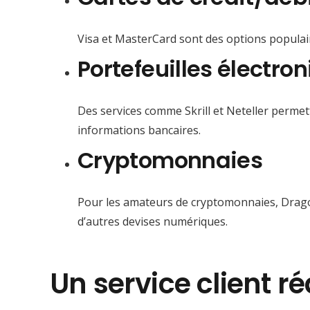
Visa et MasterCard sont des options populair
Portefeuilles électro
Des services comme Skrill et Neteller perme
informations bancaires.
Cryptomonnaies
Pour les amateurs de cryptomonnaies, Drago
d’autres devises numériques.
Un service client ré