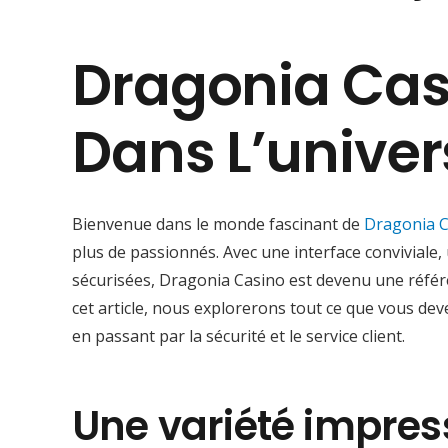
Dragonia Cas
Dans L’univer
Bienvenue dans le monde fascinant de
Dragonia C
plus de passionnés. Avec une interface conviviale
sécurisées, Dragonia Casino est devenu une référ
cet article, nous explorerons tout ce que vous dev
en passant par la sécurité et le service client.
Une variété impres