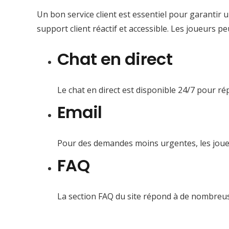
Un bon service client est essentiel pour garantir
support client réactif et accessible. Les joueurs p
Chat en direct
Le chat en direct est disponible 24/7 pour r
Email
Pour des demandes moins urgentes, les joueu
FAQ
La section FAQ du site répond à de nombreuses