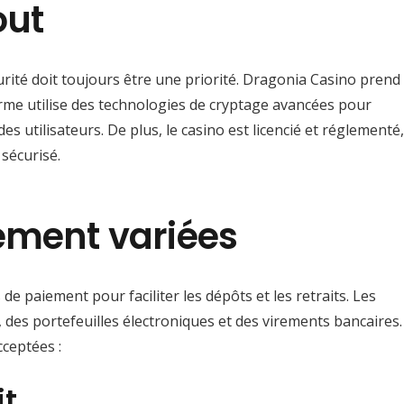
out
urité doit toujours être une priorité. Dragonia Casino prend 
orme utilise des technologies de cryptage avancées pour
s utilisateurs. De plus, le casino est licencié et réglementé,
sécurisé.
ement variées
 paiement pour faciliter les dépôts et les retraits. Les
, des portefeuilles électroniques et des virements bancaires.
ceptées :
it