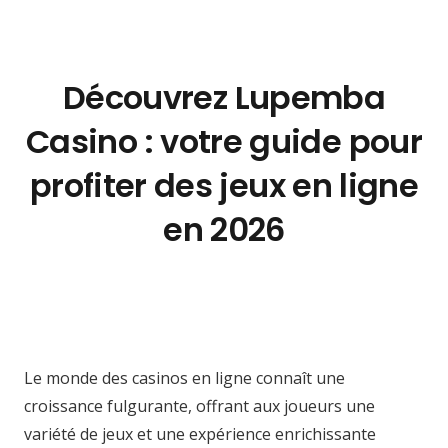
Découvrez Lupemba
Casino : votre guide pour
profiter des jeux en ligne
en 2026
Le monde des casinos en ligne connaît une
croissance fulgurante, offrant aux joueurs une
variété de jeux et une expérience enrichissante