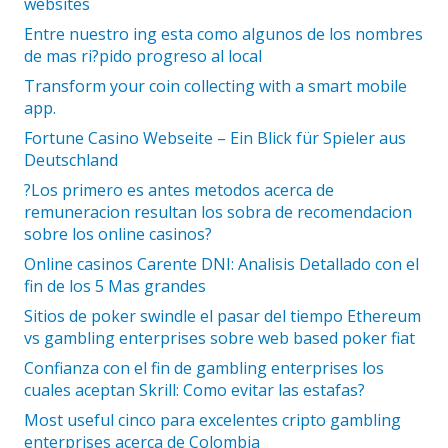
websites
Entre nuestro ing esta como algunos de los nombres
de mas ri?pido progreso al local
Transform your coin collecting with a smart mobile
app.
Fortune Casino Webseite – Ein Blick für Spieler aus
Deutschland
?Los primero es antes metodos acerca de
remuneracion resultan los sobra de recomendacion
sobre los online casinos?
Online casinos Carente DNI: Analisis Detallado con el
fin de los 5 Mas grandes
Sitios de poker swindle el pasar del tiempo Ethereum
vs gambling enterprises sobre web based poker fiat
Confianza con el fin de gambling enterprises los
cuales aceptan Skrill: Como evitar las estafas?
Most useful cinco para excelentes cripto gambling
enterprises acerca de Colombia