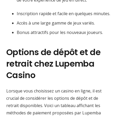
Inscription rapide et facile en quelques minutes.
Accès à une large gamme de jeux variés.
Bonus attractifs pour les nouveaux joueurs.
Options de dépôt et de
retrait chez Lupemba
Casino
Lorsque vous choisissez un casino en ligne, il est
crucial de considérer les options de dépôt et de
retrait disponibles. Voici un tableau affichant les
méthodes de paiement proposées par Lupemba