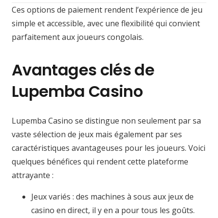
Ces options de paiement rendent l’expérience de jeu
simple et accessible, avec une flexibilité qui convient
parfaitement aux joueurs congolais.
Avantages clés de
Lupemba Casino
Lupemba Casino se distingue non seulement par sa
vaste sélection de jeux mais également par ses
caractéristiques avantageuses pour les joueurs. Voici
quelques bénéfices qui rendent cette plateforme
attrayante :
Jeux variés : des machines à sous aux jeux de
casino en direct, il y en a pour tous les goûts.