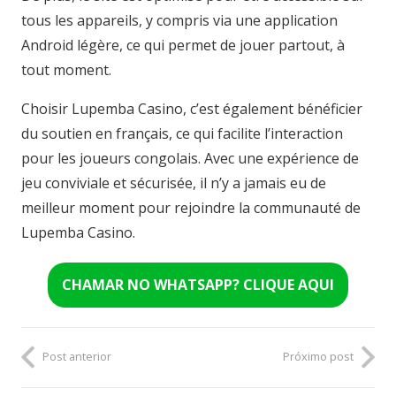
tous les appareils, y compris via une application
Android légère, ce qui permet de jouer partout, à
tout moment.
Choisir Lupemba Casino, c’est également bénéficier
du soutien en français, ce qui facilite l’interaction
pour les joueurs congolais. Avec une expérience de
jeu conviviale et sécurisée, il n’y a jamais eu de
meilleur moment pour rejoindre la communauté de
Lupemba Casino.
CHAMAR NO WHATSAPP? CLIQUE AQUI
Post anterior
Próximo post