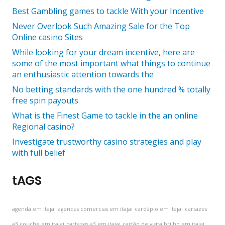
Best Gambling games to tackle With your Incentive
Never Overlook Such Amazing Sale for the Top
Online casino Sites
While looking for your dream incentive, here are
some of the most important what things to continue
an enthusiastic attention towards the
No betting standards with the one hundred % totally
free spin payouts
What is the Finest Game to tackle in the an online
Regional casino?
Investigate trustworthy casino strategies and play
with full belief
tAGS
agenda em itajai
agendas comercias em itajai
cardápio em itajai
cartazes
a3 couche em itajai
cartazes a3 em itajai
cartão de visita brilho em itajai