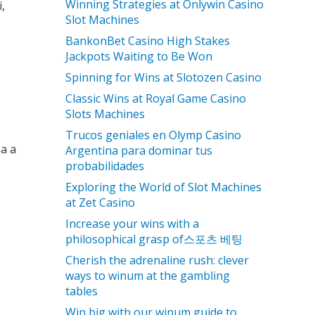
Winning Strategies at Onlywin Casino
i,
Slot Machines
BankonBet Casino High Stakes
Jackpots Waiting to Be Won
Spinning for Wins at Slotozen Casino
Classic Wins at Royal Game Casino
Slots Machines
Trucos geniales en Olymp Casino
na a
Argentina para dominar tus
probabilidades
Exploring the World of Slot Machines
at Zet Casino
Increase your wins with a
philosophical grasp of스포츠 베팅
Cherish the adrenaline rush: clever
ways to winum at the gambling
tables
Win big with our winum guide to