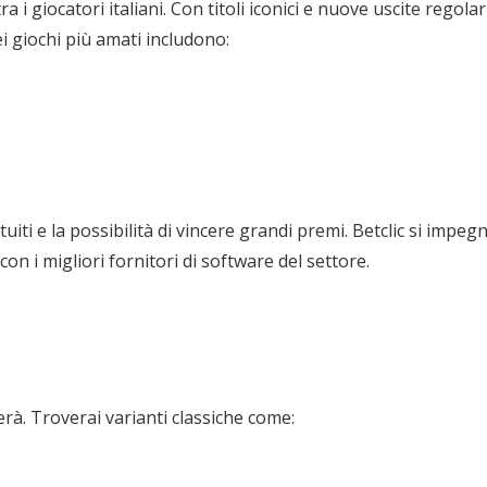
a i giocatori italiani. Con titoli iconici e nuove uscite regolar
i giochi più amati includono:
uiti e la possibilità di vincere grandi premi. Betclic si impeg
 i migliori fornitori di software del settore.
derà. Troverai varianti classiche come: