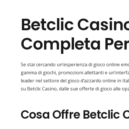
Betclic Casin
Completa Per 
Se stai cercando un’esperienza di gioco online em
gamma di giochi, promozioni allettanti e un’interfa
leader nel settore del gioco d’azzardo online in Ita
su Betclic Casino, dalle sue offerte di gioco alle op
Cosa Offre Betclic 