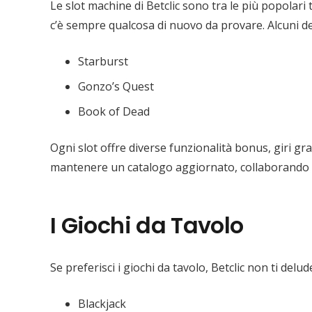
Le slot machine di Betclic sono tra le più popolari tr
c’è sempre qualcosa di nuovo da provare. Alcuni de
Starburst
Gonzo’s Quest
Book of Dead
Ogni slot offre diverse funzionalità bonus, giri grat
mantenere un catalogo aggiornato, collaborando con
I Giochi da Tavolo
Se preferisci i giochi da tavolo, Betclic non ti delu
Blackjack