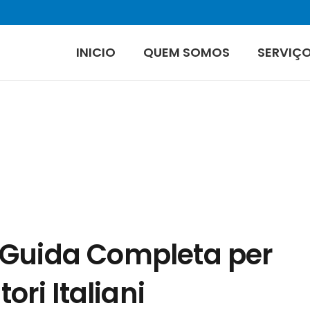
INICIO
QUEM SOMOS
SERVIÇ
: Guida Completa per
ori Italiani