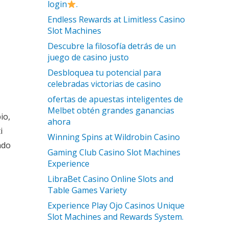
login
.
Endless Rewards at Limitless Casino
Slot Machines
Descubre la filosofía detrás de un
juego de casino justo
Desbloquea tu potencial para
celebradas victorias de casino
ofertas de apuestas inteligentes de
Melbet obtén grandes ganancias
io,
ahora
i
Winning Spins at Wildrobin Casino
ndo
Gaming Club Casino Slot Machines
Experience
LibraBet Casino Online Slots and
Table Games Variety
Experience Play Ojo Casinos Unique
Slot Machines and Rewards System.