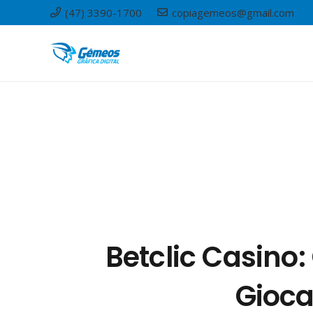
(47) 3390-1700
copiagemeos@gmail.com
Betclic Casino
Giocat