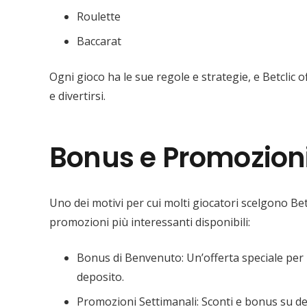
Roulette
Baccarat
Ogni gioco ha le sue regole e strategie, e Betclic o
e divertirsi.
Bonus e Promozioni
Uno dei motivi per cui molti giocatori scelgono Bet
promozioni più interessanti disponibili:
Bonus di Benvenuto: Un’offerta speciale per i
deposito.
Promozioni Settimanali: Sconti e bonus su det