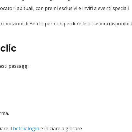
atori abituali, con premi esclusivi e inviti a eventi speciali.
romozioni di Betclic per non perdere le occasioni disponibili
clic
esti passaggi:
erma.
are il
betclic login
e iniziare a giocare.