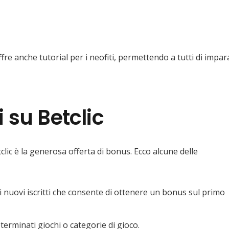
ffre anche tutorial per i neofiti, permettendo a tutti di impar
 su Betclic
clic è la generosa offerta di bonus. Ecco alcune delle
 nuovi iscritti che consente di ottenere un bonus sul primo
erminati giochi o categorie di gioco.